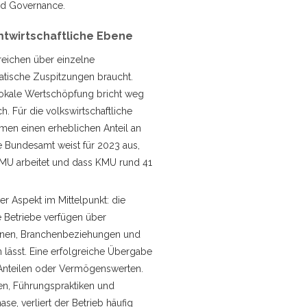
und Governance.
twirtschaftliche Ebene
reichen über einzelne
atische Zuspitzungen braucht.
 lokale Wertschöpfung bricht weg
. Für die volkswirtschaftliche
hmen einen erheblichen Anteil an
e Bundesamt weist für 2023 aus,
 KMU arbeitet und dass KMU rund 41
r Aspekt im Mittelpunkt: die
e Betriebe verfügen über
tinen, Branchenbeziehungen und
n lässt. Eine erfolgreiche Übergabe
 Anteilen oder Vermögenswerten.
en, Führungspraktiken und
e, verliert der Betrieb häufig