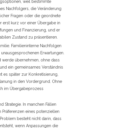
ungsoptionen, weil bestimmte
nes Nachfolgers, die Veränderung
licher Fragen oder die geordnete
erst kurz vor einer Übergabe in
üfungen und Finanzierung, und er
tabilen Zustand zu präsentieren.
amilie. Familieninterne Nachfolgen
 an unausgesprochenen Erwartungen.
ied werde übernehmen, ohne dass
ld und ein gemeinsames Verständnis
 es später zur Konkretisierung,
splanung in den Vordergrund. Ohne
sich im Übergabeprozess
nd Strategie. In manchen Fällen
n Präferenzen eines potenziellen
Problem besteht nicht darin, dass
 entsteht, wenn Anpassungen die