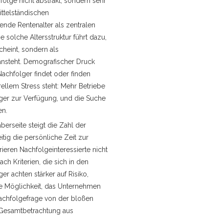
lge nicht abstrakt, sondern sehr
ittelständischen
nde Rentenalter als zentralen
 solche Altersstruktur führt dazu,
cheint, sondern als
 ansteht. Demografischer Druck
Nachfolger findet oder finden
ellem Stress steht: Mehr Betriebe
ger zur Verfügung, und die Suche
en.
erseite steigt die Zahl der
tig die persönliche Zeit zur
rieren Nachfolgeinteressierte nicht
h Kriterien, die sich in den
er achten stärker auf Risiko,
die Möglichkeit, das Unternehmen
Nachfolgefrage von der bloßen
r Gesamtbetrachtung aus