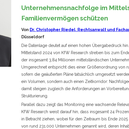
Unternehmensnachfolge im Mittel
Familienvermögen schützen
Von
Dr. Christopher Riedel, Rechtsanwalt und Facha
Düsseldorf
Die Datenlage deutet auf einen hohen Übergabedruck hi
Mittelstand 2024 von KfW Research streben bis zum End
der insgesamt 3,84 Millionen mittelständischen Unterne
Umgerechnet entspricht dies einer Größenordnung von r
sofern die geäußerten Pläne tatsächlich umgesetzt werden
ein Volumen, sondern auch einen Zeitkorridor: Nachfolge
damit steigen zugleich die Anforderungen an Vorbereitu
Strukturierung.
Parallel dazu zeigt das Monitoring eine wachsende Relev
KfW Research weist darauf hin, dass insgesamt 24 Prozen
in Betracht ziehen, wobei für den Zeitraum bis Ende 202
von rund 231.000 Unternehmen genannt wird, deren Inha