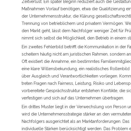
Zeitverlust. Ein später Beginn reduziert auch die Gestalt
Maßnahmen Vorlauf benötigen, etwa die Qualifizierung ei
der Unternehmensstruktur, die Klärung gesellschaftsrecht
Trennung von betrieblichem und privatem Vermögen. Wer 
den Markt geht, lässt dem Nachfolger weniger Zeit für Pr
nimmt sich selbst die Möglichkeit, den Betrieb in einem s
Ein zweites Fehlerbild betrifft die Kommunikation in der F
scheitern häufig nicht am juristischen Rahmen, sondern
Oft existiert die Annahme, ein bestimmtes Familienmitgl
eine klare Willensbekundung, ein realistisches Rollenbi
über Ausgleich und Verantwortlichkeiten vorliegen. Kommt
treten Fragen nach Fairness, Leistung, Risiko und Leben
vorbereitete Gesprächsstruktur entstehen Konflikte, die 
verfestigen und sich auf das Unternehmen übertragen.
Ein drittes Muster liegt in der Verwechslung von Person u
wird die Unternehmensstrategie stärker an den vermutete
Nachfolgers ausgerichtet als an Marktanforderungen. Das 
individuelle Stärken berücksichtigt werden. Das Problem