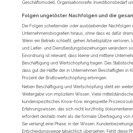
Geschäftsmodell, Organisationsreife, Investitionsbedarf 
Folgen ungelöster Nachfolgen und die gesam
Die Folgen scheiternder oder ausbleibender Nachfolgen 
Unternehmensbiografien hinaus, ohne dass es dafür dram
Wenn ein Betrieb schließt, gehen Arbeitsplätze verloren,
und Liefer- und Dienstleistungsbeziehungen verändern sich
Einordnung ist relevant, dass kleine und mittlere Unterne
Beschäftigung und Wertschöpfung tragen. Das Statistisch
dass gut die Hälfte der in Unternehmen Beschäftigten in
Prozent der Bruttowertschöpfung erbringen.
Neben Beschäftigung und Wertschöpfung steht ein weitere
Weitergabe von implizitem Wissen. Viele mittelständisch
kundenspezifisches Know-how, eingespielte Prozessrou
Erfahrungswissen, das sich nicht kurzfristig dokumentiere
erfordert deshalb mehr als die formale Übertragung von
Sie verlangt eine Phase, in der Wissen, Kundenbeziehung
Entscheidungswege tatsächlich übergehen. Fehlt diese Phas