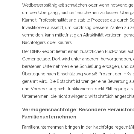
Wettbewerbsfähigkeit schwächen oder wenn notwendige 
um den Übergang „leichter“ erscheinen zu lassen. Überga
Klarheit, Professionalität und stabile Prozesse als durch S
Investitionen aussetzt, um kurzfristig bessere Zahlen zu 
vermeiden, kann mittelfristig an Attraktivität verlieren, ger
Nachfolgers oder Käufers.
Der DIHK-Report liefert einen zusätzlichen Blickwinkel a
Gemengelage. Dort wird unter anderem hervorgehoben, 
beratenen Unternehmen eine Schließung erwägen, und das
Überlegung nach Einschätzung von 96 Prozent der IHKs d
genannt wird. Die Botschaft ist weniger eine Bewertung a
und Vorbereitung nicht funktionieren, rückt Stilllegung al
Unternehmen, die nicht zwingend wirtschaftlich angeschl
Vermögensnachfolge: Besondere Herausford
Familienunternehmen
Familienunternehmen bringen in der Nachfolge regelmäßig