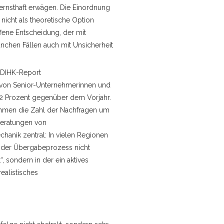
ernsthaft erwägen. Die Einordnung
n nicht als theoretische Option
offene Entscheidung, der mit
chen Fällen auch mit Unsicherheit
m DIHK-Report
von Senior-Unternehmerinnen und
2 Prozent gegenüber dem Vorjahr.
ehmen die Zahl der Nachfragen um
Beratungen von
echanik zentral: In vielen Regionen
h der Übergabeprozess nicht
 sondern in der ein aktives
ealistisches