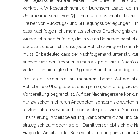
Demografische Faktoren wirken in der Unternehmensnachfo
konkret. KfW Research nennt ein Durchschnittsalter der m
Unternehmerschaft von 54 Jahren und beschreibt das nahe
Treiber von Rückzugs- und Stilllegungsüberlegungen. Eine
dass Nachfolge nicht mehr als seltenes Einzelereignis ers
wiederkehrende Aufgabe, die in vielen Betrieben parallel
bedeutet dabei nicht, dass jeder Betrieb zwingend einen 
muss. Er bedeutet, dass der Nachfolgemarkt unter struktur
suchen, weniger Personen stehen als potenzielle Nachfol
verteilt sich nicht gleichmäßig über Branchen und Region
Die Folgen zeigen sich auf mehreren Ebenen. Auf der Inhab
Betriebe, die Übergabeoptionen prüfen, während gleichzei
Vorbereitung begrenzt ist. Auf der Nachfragerseite konkur
nur zwischen mehreren Angeboten, sondern sie wählen nac
letzten Jahren verändert haben. Viele potenzielle Nachfolg
Finanzierung, Arbeitsbelastung, Standortattraktivität und 
strategisch zu modernisieren. Damit verschiebt sich die 
Frage der Anteils- oder Betriebsübertragung hin zu eine