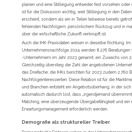
planen und eine Stilllegung entweder fest vorsehen oder 
ist für die Diskussion wichtig, weil Stilllegung in den Date
erscheint, sondern als ein in Teilen teilweise bereits getr
fehlenden Nachfolgern, persönlichem Rückzug und in man
über die wirtschaftliche Zukunft verknüpft ist.
Auch die IHK-Praxisdaten weisen in dieselbe Richtung. I
Unternehmensnachfolge 2024 werden 8.276 Beratungen 
-Unternehmern im Jahr 2023 genannt, ein Zuwachs von 2
Gleichzeitig überstieg die Zahl der angebotenen Untern
das Dreifache; die IHKs berichten für 2023 zudem 2.760 
Nachfolgeinteressierten. Diese Relation ist für die Marktm
und Branchen entsteht ein Angebotsüberhang, in der sic
automatisch dadurch löst, dass „irgendjemand übernimmt“,
Matching, eine überzeugende Übergabefähigkeit und ein r
Erwartungsmanagement erforderlich werden.
Demografie als struktureller Treiber